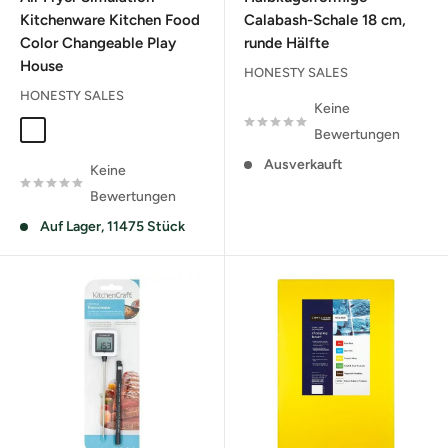
erstklassiges Kochgeschirr und Küchengeräte, sondern
Kitchenware Kitchen Food
Calabash-Schale 18 cm,
garantieren auch unübertroffene Qualität und
Color Changeable Play
runde Hälfte
Kundenservice. Wir sind bestrebt, unseren Kunden das Beste
House
HONESTY SALES
zu bieten, von der Auswahl der richtigen Produkte bis hin
HONESTY SALES
Keine
zur Betreuung nach dem Kauf. Holen Sie sich hier das beste
Cheese Yellow English Version
Tomato Red English Version
Bewertungen
Kochgeschirr und Küchenzubehör und erleben Sie den
Ausverkauft
Keine
Unterschied in Ihrer Küche.
Bewertungen
Auf Lager, 11475 Stück