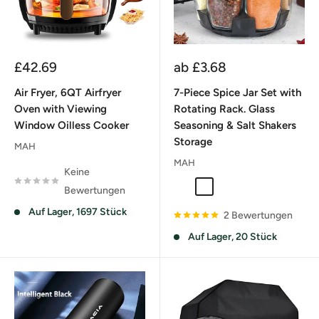
Sonderpreis
Sonderpreis
£42.69
ab
£3.68
Air Fryer, 6QT Airfryer
7-Piece Spice Jar Set with
Oven with Viewing
Rotating Rack. Glass
Window Oilless Cooker
Seasoning & Salt Shakers
Storage
MAH
MAH
Keine
1Pcs Glass Only
1Pcs Rack 6Pcs Glass
Bewertungen
Auf Lager, 1697 Stück
2 Bewertungen
Auf Lager, 20 Stück