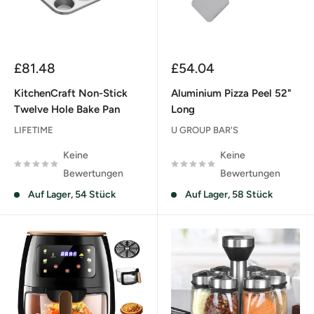
Sonderpreis
Sonderpreis
£81.48
£54.04
KitchenCraft Non-Stick
Aluminium Pizza Peel 52"
Twelve Hole Bake Pan
Long
LIFETIME
U GROUP BAR'S
Keine
Keine
Bewertungen
Bewertungen
Auf Lager, 54 Stück
Auf Lager, 58 Stück