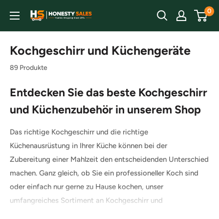
Direkt
0
Honesty
zum
Sales
Inhalt
Kochgeschirr und Küchengeräte
89 Produkte
Entdecken Sie das beste Kochgeschirr
und Küchenzubehör in unserem Shop
Das richtige Kochgeschirr und die richtige
Küchenausrüstung in Ihrer Küche können bei der
Zubereitung einer Mahlzeit den entscheidenden Unterschied
machen. Ganz gleich, ob Sie ein professioneller Koch sind
oder einfach nur gerne zu Hause kochen, unser
umfangreiches Sortiment an Kochgeschirr und
Küchengeräten ist darauf ausgelegt, Ihnen dabei zu helfen,