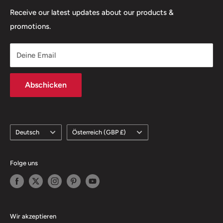
Rückgaberecht
Receive our latest updates about our products &
promotions.
Lieferbedingungen
Abonnementrichtlinie
Deine Email
Klima-Engagement
Abschicken
Sprache
Land/Region
Deutsch
Österreich (GBP £)
Folge uns
Wir akzeptieren