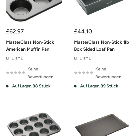
Sonderpreis
Sonderpreis
£62.97
£44.10
MasterClass Non-Stick
MasterClass Non-Stick 1lb
American Muffin Pan
Box Sided Loaf Pan
LIFETIME
LIFETIME
Keine
Keine
Bewertungen
Bewertungen
Auf Lager, 88 Stück
Auf Lager, 89 Stück