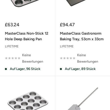
Sonderpreis
Sonderpreis
£63.24
£94.47
MasterClass Non-Stick 12
MasterClass Gastronorm
Hole Deep Baking Pan
Baking Tray, 53cm x 33cm
LIFETIME
LIFETIME
Keine
Keine
Bewertungen
Bewertungen
Auf Lager, 96 Stück
Auf Lager, 89 Stück