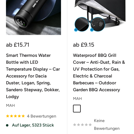
Sonderpreis
Sonderpreis
ab
£15.71
ab
£9.15
Smart Thermos Water
Waterproof BBQ Grill
Bottle with LED
Cover – Anti-Dust, Rain &
Temperature Display – Car
UV Protection for Gas,
Accessory for Dacia
Electric & Charcoal
Duster, Logan, Spring,
Barbecues – Outdoor
Sandero Stepway, Dokker,
Garden BBQ Accessory
Lodgy
MAH
MAH
XL 170x61x117cm
M 100x60x150cm
XXL 190x71x117cm
S 80x66x100cm
L 145x61x1
4 Bewertungen
Keine
Auf Lager, 5323 Stück
Bewertungen