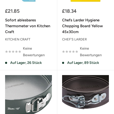
Sonderpreis
Sonderpreis
£21.85
£18.34
Sofort ablesbares
Chefs Larder Hygiene
Thermometer von Kitchen
Chopping Board Yellow
Craft
45x30cm
KITCHEN CRAFT
CHEF'S LARDER
Keine
Keine
Bewertungen
Bewertungen
Auf Lager, 26 Stück
Auf Lager, 89 Stück