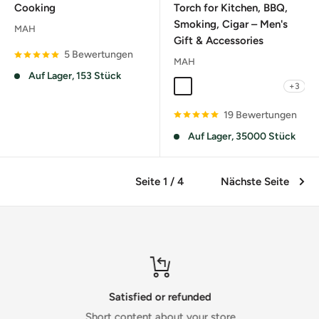
Cooking
Torch for Kitchen, BBQ,
Smoking, Cigar – Men's
MAH
Gift & Accessories
5 Bewertungen
MAH
Auf Lager, 153 Stück
+3
292 Black
292 Blue
292 Red
293 Red
293 Black
19 Bewertungen
Auf Lager, 35000 Stück
Seite 1 / 4
Nächste Seite
Satisfied or refunded
Short content about your store