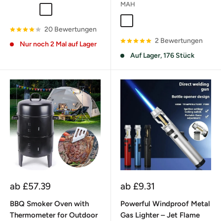
MAH
34CM x 23CM
29CM x 20CM
25CM x 15CM
46CM x 30CM
39CM x 28CM
18 in 1
16 in 1
20 Bewertungen
2 Bewertungen
Nur noch 2 Mal auf Lager
Auf Lager, 176 Stück
Sonderpreis
Sonderpreis
ab
£57.39
ab
£9.31
BBQ Smoker Oven with
Powerful Windproof Metal
Thermometer for Outdoor
Gas Lighter – Jet Flame