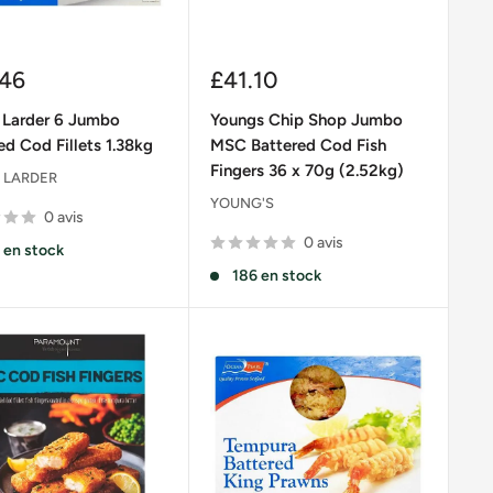
Prix
.46
£41.10
it
réduit
 Larder 6 Jumbo
Youngs Chip Shop Jumbo
ed Cod Fillets 1.38kg
MSC Battered Cod Fish
Fingers 36 x 70g (2.52kg)
 LARDER
YOUNG'S
0 avis
0 avis
 en stock
186 en stock