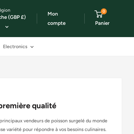
égion
0
Mon
che (GBP £)
compte
Panier
Electronics
première qualité
s principaux vendeurs de poisson surgelé du monde
e variété pour répondre à vos besoins culinaires.