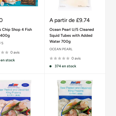
Prix
0
A partir de
£9.74
it
réduit
 Chip Shop 4 Fish
Ocean Pearl U/5 Cleaned
s 400g
Squid Tubes with Added
Water 700g
'S
OCEAN PEARL
0 avis
0 avis
 en stock
374 en stock