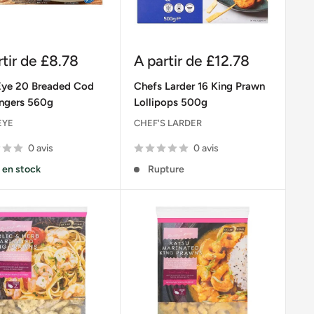
Prix
rtir de
£8.78
A partir de
£12.78
it
réduit
Eye 20 Breaded Cod
Chefs Larder 16 King Prawn
ingers 560g
Lollipops 500g
EYE
CHEF'S LARDER
0 avis
0 avis
 en stock
Rupture