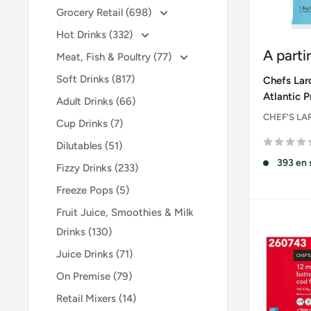
Grocery Retail (698)
Hot Drinks (332)
Prix
A parti
Meat, Fish & Poultry (77)
réduit
Soft Drinks (817)
Chefs Lar
Atlantic 
Adult Drinks (66)
CHEF'S LA
Cup Drinks (7)
Dilutables (51)
393 en 
Fizzy Drinks (233)
Freeze Pops (5)
Fruit Juice, Smoothies & Milk
Drinks (130)
Juice Drinks (71)
On Premise (79)
Retail Mixers (14)