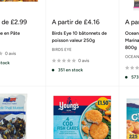
Prix
Prix
r de
£2.99
A partir de
£4.16
A pa
réduit
rédu
e en Pâte
Birds Eye 10 bâtonnets de
Ocean 
poisson valeur 250g
Marina
800g
BIRDS EYE
0 avis
OCEAN
0 avis
stock
351 en stock
573