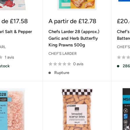
Prix
Prix
r de
£17.58
A partir de
£12.78
£20
réduit
rédu
rl Salt & Pepper
Chefs Larder 28 (approx.)
Chef's
Garlic and Herb Butterfly
Batter
King Prawns 500g
ARL
CHEF'S
CHEF'S LARDER
1 avis
0 avis
stock
286
Rupture