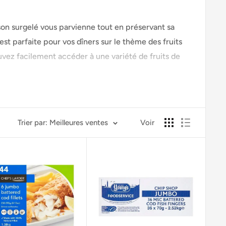
son surgelé vous parvienne tout en préservant sa
est parfaite pour vos dîners sur le thème des fruits
uvez facilement accéder à une variété de fruits de
es autres. Chaque morceau de poisson congelé que
 marine. Les produits sont soigneusement
Trier par: Meilleures ventes
Voir
sson surgelé promet du goût, de la qualité et de la