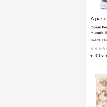
Prix
A parti
réduit
Ocean Pea
Mussels 1
OCEAN PE
518 en 