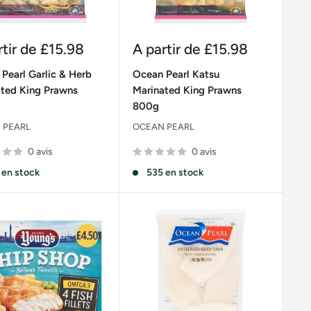
Prix
rtir de
£15.98
A partir de
£15.98
it
réduit
Pearl Garlic & Herb
Ocean Pearl Katsu
ted King Prawns
Marinated King Prawns
800g
 PEARL
OCEAN PEARL
0 avis
0 avis
 en stock
535 en stock