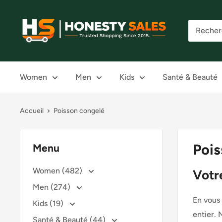
Passer
au
Honesty
contenu
Sales
Women
Men
Kids
Santé & Beauté
Accueil
Poisson congelé
Pois
Menu
Women (482)
Votr
Men (274)
En vous
Kids (19)
entier. 
Santé & Beauté (44)