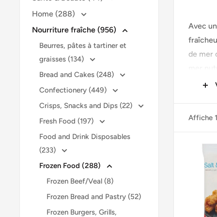
Home (288)
Avec un 
Nourriture fraîche (956)
fraîcheu
Beurres, pâtes à tartiner et
de mer o
graisses (134)
mer nutr
Bread and Cakes (248)
Confectionery (449)
Notre e
Crisps, Snacks and Dips (22)
nous liv
Affiche 
Fresh Food (197)
sélectio
Food and Drink Disposables
commod
(233)
Frozen Food (288)
Frozen Beef/Veal (8)
Frozen Bread and Pastry (52)
Frozen Burgers, Grills,