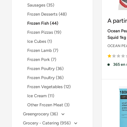
Sausages (35)
Frozen Desserts (48)
Prix
A parti
Frozen Fish (44)
réduit
Ocean Pea
Frozen Pizzas (19)
Squid 1kg
Ice Cubes (1)
OCEAN PE
Frozen Lamb (7)
Frozen Pork (7)
365 en 
Frozen Poultry (36)
Frozen Poultry (36)
Frozen Vegetables (12)
Ice Cream (11)
Other Frozen Meat (3)
Greengrocery (36)
Grocery - Catering (956)