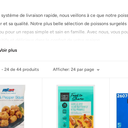
système de livraison rapide, nous veillons à ce que notre pois
r et sa qualité. Notre plus belle sélection de poissons surgelés 
u pour un repas simple et sain en famille. Avec nous, vous po
itifs et délicieux dans le confort de votre maison.
Voir plus
ngagement envers la qualité et la durabilité nous distingue d
rons provient de sources responsables afin de protéger la vie
1 - 24 de 44 produits
Afficher: 24 par page
nnés, garantissant la meilleure qualité à nos clients. Notre poi
ité.