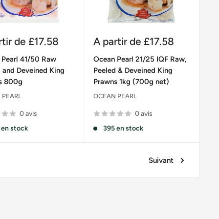
Prix
rtir de
£17.58
A partir de
£17.58
it
réduit
 Pearl 41/50 Raw
Ocean Pearl 21/25 IQF Raw,
 and Deveined King
Peeled & Deveined King
s 800g
Prawns 1kg (700g net)
 PEARL
OCEAN PEARL
0 avis
0 avis
 en stock
395 en stock
Suivant