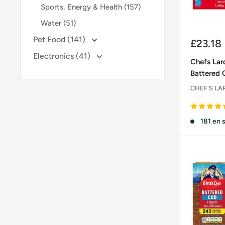
Sports, Energy & Health (157)
Water (51)
Pet Food (141)
Prix
£23.18
réduit
Electronics (41)
Chefs Lar
Battered C
CHEF'S LA
181 en 