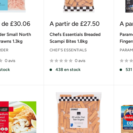
Prix
Prix
r de
£30.06
A partir de
£27.50
A pa
réduit
rédu
der Small North
Chefs Essentials Breaded
Param
Prawns 1.3kg
Scampi Bites 1.8kg
Finger
RDER
CHEF'S ESSENTIALS
PARAM
0 avis
0 avis
stock
438 en stock
531