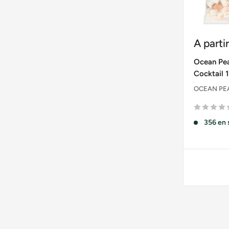
Prix
A parti
réduit
Ocean Pea
Cocktail 
OCEAN PE
356 en 