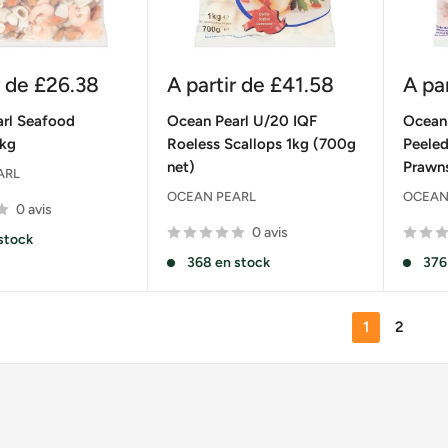
Prix
Prix
r de
£26.38
A partir de
£41.58
A pa
réduit
rédu
rl Seafood
Ocean Pearl U/20 IQF
Ocean
1kg
Roeless Scallops 1kg (700g
Peeled
net)
Prawn
ARL
OCEAN PEARL
OCEAN
0 avis
0 avis
stock
368 en stock
376
1
2