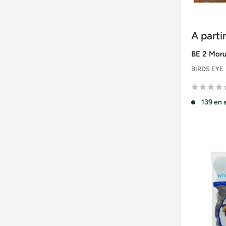
Prix
A parti
réduit
BE 2 Moru
BIRDS EYE
139 en 