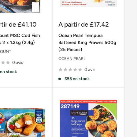
Prix
rtir de
£41.10
A partir de
£17.42
it
réduit
ount MSC Cod Fish
Ocean Pearl Tempura
s 2 x 1.2kg (2.4g)
Battered King Prawns 500g
(25 Pieces)
OUNT
OCEAN PEARL
0 avis
0 avis
 en stock
355 en stock