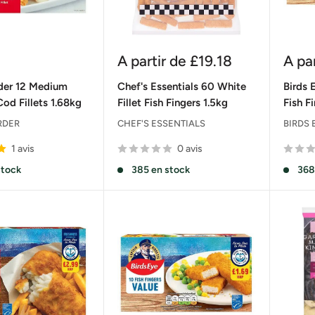
Prix
Prix
A partir de
£19.18
A pa
réduit
rédu
der 12 Medium
Chef's Essentials 60 White
Birds 
od Fillets 1.68kg
Fillet Fish Fingers 1.5kg
Fish F
RDER
CHEF'S ESSENTIALS
BIRDS 
1 avis
0 avis
stock
385 en stock
368