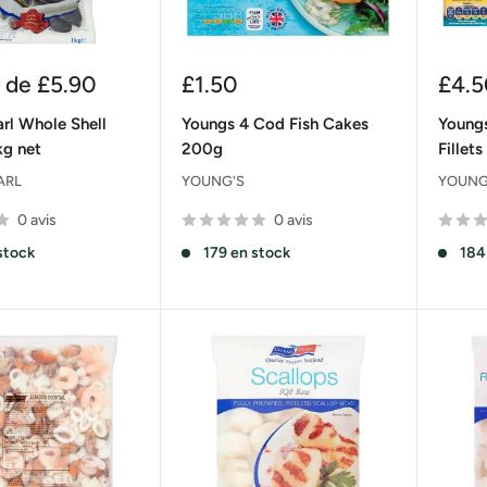
Prix
Prix
r de
£5.90
£1.50
£4.5
réduit
rédu
rl Whole Shell
Youngs 4 Cod Fish Cakes
Youngs
kg net
200g
Fillet
ARL
YOUNG'S
YOUNG
0 avis
0 avis
stock
179 en stock
184